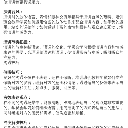
使演讲稿更具说服力。
演讲台风：
演讲时的肢体语言、表情和眼神交流等都属于演讲台风的范畴。培训
班会教导学员如何运用恰当的肢体动作来配合演讲内容，如手势的运
用、站姿的调整等；如何通过丰富的表情和眼神与观众建立互动，增
强演讲的感染力。
演讲节奏把握：
演讲的节奏包括语速、语调的变化。学员会学习根据演讲内容和情感
表达的需要，合理调整语速和语调，使演讲富有节奏感，吸引听众的
注意力。
沟通技巧
倾听技巧：
良好的沟通不仅在于表达，还在于倾听。培训班会教授学员如何专注
倾听对方的发言，理解对方的意图和情感，通过适当的反馈来表示自
己的理解和关注，如点头、微笑、回应等。
有效表达观点：
在不同的沟通场景中，能够清晰、准确地表达自己的观点是非常重要
的。学员会学习如何组织语言，用简洁明了的方式表达自己的想法，
同时考虑对方的感受和需求，使沟通更加顺畅。
冲突解决技巧：
在沟通中难免会遇到冲突和分歧。培训班会传授一些有效的冲突解决