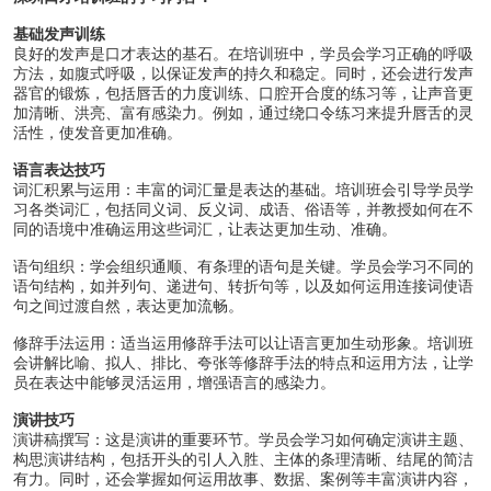
基础发声训练
良好的发声是口才表达的基石。在培训班中，学员会学习正确的呼吸
方法，如腹式呼吸，以保证发声的持久和稳定。同时，还会进行发声
器官的锻炼，包括唇舌的力度训练、口腔开合度的练习等，让声音更
加清晰、洪亮、富有感染力。例如，通过绕口令练习来提升唇舌的灵
活性，使发音更加准确。
语言表达技巧
词汇积累与运用：丰富的词汇量是表达的基础。培训班会引导学员学
习各类词汇，包括同义词、反义词、成语、俗语等，并教授如何在不
同的语境中准确运用这些词汇，让表达更加生动、准确。
语句组织：学会组织通顺、有条理的语句是关键。学员会学习不同的
语句结构，如并列句、递进句、转折句等，以及如何运用连接词使语
句之间过渡自然，表达更加流畅。
修辞手法运用：适当运用修辞手法可以让语言更加生动形象。培训班
会讲解比喻、拟人、排比、夸张等修辞手法的特点和运用方法，让学
员在表达中能够灵活运用，增强语言的感染力。
演讲技巧
演讲稿撰写：这是演讲的重要环节。学员会学习如何确定演讲主题、
构思演讲结构，包括开头的引人入胜、主体的条理清晰、结尾的简洁
有力。同时，还会掌握如何运用故事、数据、案例等丰富演讲内容，