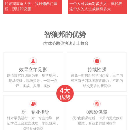
如果我重返大学，我只修两门课
一个人可以面对多少人，就代表
程，演讲和说服
这个人的人生成就有多大
智狼邦的优势
4大优势助你快速走上舞台
效果立竿见影
持续性强
以情景实战训练为主，现学现用，
避免一时兴起的学习态度，三年内
现场突破，现场指导，一对一点
可不断学习巩固演讲能力，不断的
评，实战、实用、实效
结交更多的新同学
一对一专业指导
0风险保障
针对学员进行一对一专业指导，保
3天2夜的课程后，30天内无成效可
证学员上台发言成功，学以致用，
退款，专业老师随时指导
取得良好效益