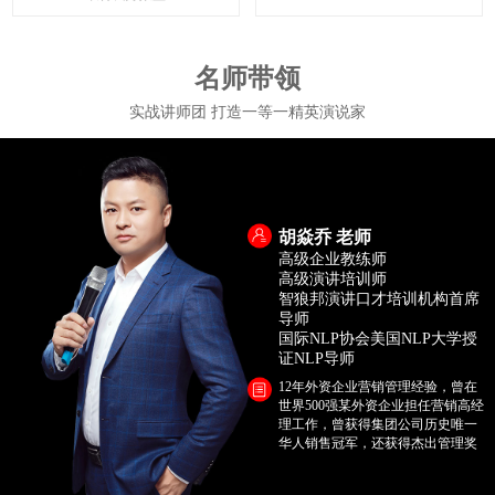
名师带领
实战讲师团 打造一等一精英演说家
胡焱乔 老师
高级企业教练师
高级演讲培训师
智狼邦演讲口才培训机构首席
导师
国际NLP协会美国NLP大学授
证NLP导师
12年外资企业营销管理经验，曾在
世界500强某外资企业担任营销高经
理工作，曾获得集团公司历史唯一
华人销售冠军，还获得杰出管理奖
项。2012年投身演讲口才培训事
业，深耕商务口才，心理学教育领