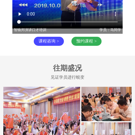
智狼邦演讲口才培训
学员：马同学
智狼
课程咨询 >
预约课程 >
往期盛况
见证学员进行蜕变